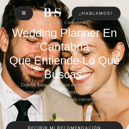
¿HABLAMOS?
Home
Cantabria
Wedding Planner En
Cantabria
Que Entiende Lo Que
Buscas.
Deja de buscar a ciegas en listas infinitas.
Te ayudamos a encontrar al wedding planner adecuado
para ti en Cantabria. No el más cercano, ni la más
barata.
El que encaja con tu estilo y exigencia.
RECIBIR MI RECOMENDACIÓN