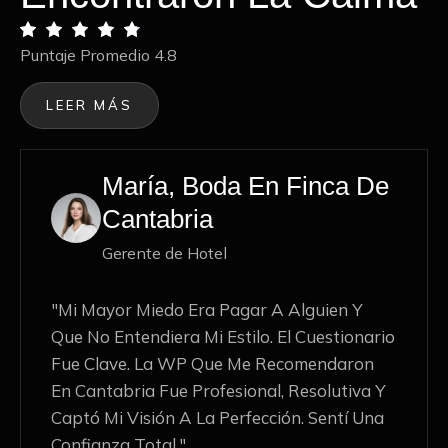
Puntaje Promedio 4.8
LEER MÁS
Lucía, Boda En
Cantabria
Empresaria
"Estaba Bloqueada. Boda Selecta Me
Entendió Al Instante. Su Recomendación
Fue Tan Acertada Que Contraté A La
Primera WP Que Me Presentaron. Me
Ahorraron Semanas De Angustia."